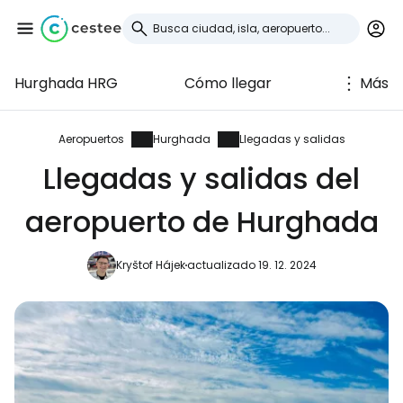
Hurghada HRG
Cómo llegar
Más
Iniciar sesión en
Cestee
Aeropuertos
Hurghada
Llegadas y salidas
Llegadas y salidas del
... la comunidad mundial de viajeros
aeropuerto de Hurghada
Continuar con Google
Kryštof Hájek
actualizado 19. 12. 2024
Continuar con Facebook
Continuar con Email