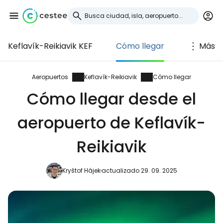
Keflavík-Reikiavik KEF
Cómo llegar
Más
Iniciar sesión en
Cestee
Aeropuertos
Keflavík-Reikiavik
Cómo llegar
Cómo llegar desde el
... la comunidad mundial de viajeros
aeropuerto de Keflavík-
Continuar con Google
Reikiavik
Kryštof Hájek
actualizado 29. 09. 2025
Continuar con Facebook
Continuar con Email