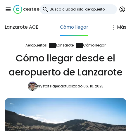
Lanzarote ACE
Cómo llegar
Más
Iniciar sesión en
Cestee
Aeropuertos
Lanzarote
Cómo llegar
Cómo llegar desde el
... la comunidad mundial de viajeros
aeropuerto de Lanzarote
Continuar con Google
Kryštof Hájek
actualizado 06. 10. 2023
Continuar con Facebook
Continuar con Email