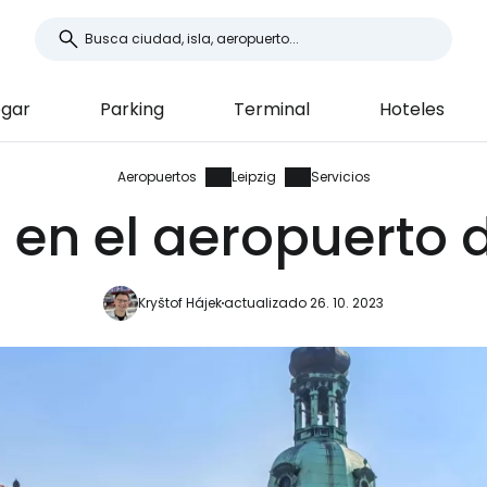
egar
Parking
Terminal
Hoteles
Aeropuertos
Leipzig
Servicios
 en el aeropuerto 
Kryštof Hájek
actualizado 26. 10. 2023