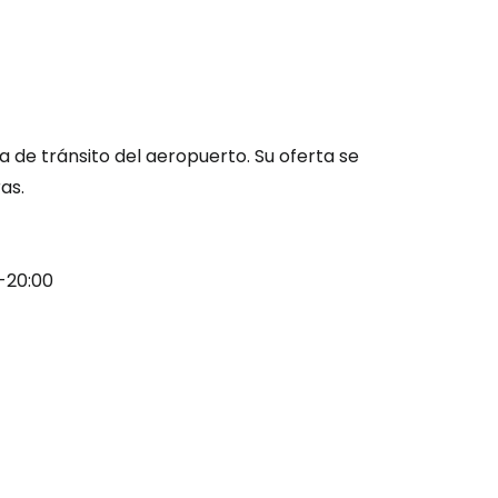
ntinuar con Google
inuar con Facebook
 de tránsito del aeropuerto. Su oferta se
as.
tinuar con Email
0-20:00