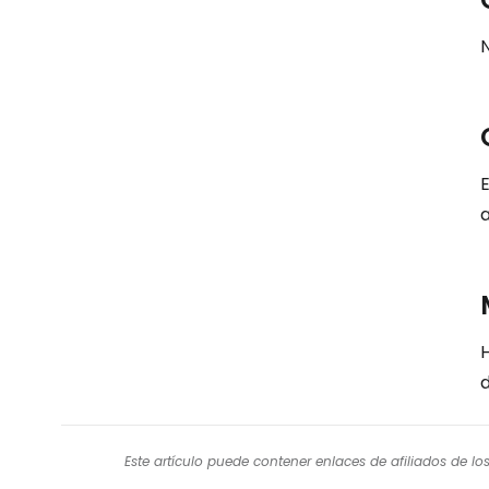
N
E
a
d
Este artículo puede contener enlaces de afiliados de l