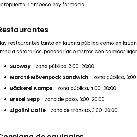
aeropuerto. Tampoco hay farmacia.
Co
Restaurantes
Cont
ay restaurantes tanto en la zona pública como en la zona
imita a cafeterías, panaderías o bistrós con comidas liger
Con
Subway
- zona pública, 8:00-20:00
Marché
Mövenpock
Sandwich
- zona pública, 3:0
Bäckerei
Kamps
- zona pública, 4:00-20:00
Brezel
Sepp
- zona de paso, 3:00-20:00
Zigolini
Caffe
- zona de tránsito, 3:00-20:00
Consigna de equipajes