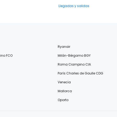
Llegadas y salidas
Ryanair
ino FCO
Milán-Bérgamo BGY
Roma Ciampino CIA
París Charles de Gaulle CDG
Venecia
Mallorca
Oporto