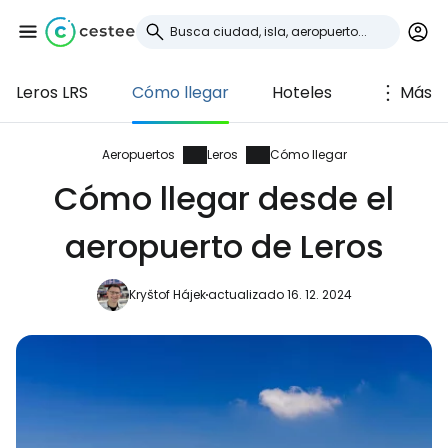
Leros LRS
Cómo llegar
Hoteles
Más
Iniciar sesión en
Cestee
Aeropuertos
Leros
Cómo llegar
Cómo llegar desde el
... la comunidad mundial de viajeros
aeropuerto de Leros
Continuar con Google
Kryštof Hájek
actualizado 16. 12. 2024
Continuar con Facebook
Continuar con Email