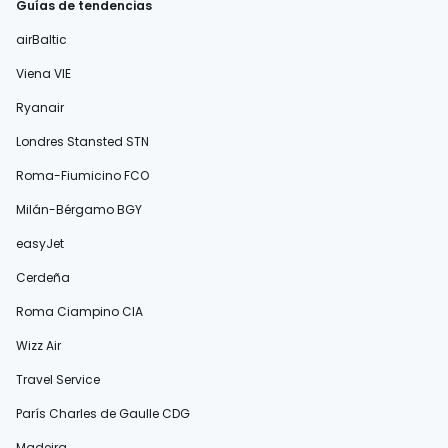
Guías de tendencias
airBaltic
Viena VIE
Ryanair
Londres Stansted STN
Roma-Fiumicino FCO
Milán-Bérgamo BGY
easyJet
Cerdeña
Roma Ciampino CIA
Wizz Air
Travel Service
París Charles de Gaulle CDG
Madeira