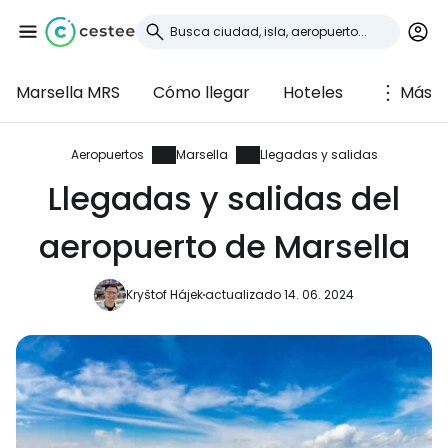
Marsella MRS
Cómo llegar
Hoteles
Más
Iniciar sesión en
Cestee
Aeropuertos
Marsella
Llegadas y salidas
Llegadas y salidas del
... la comunidad mundial de viajeros
aeropuerto de Marsella
Continuar con Google
Kryštof Hájek
actualizado 14. 06. 2024
Continuar con Facebook
Continuar con Email