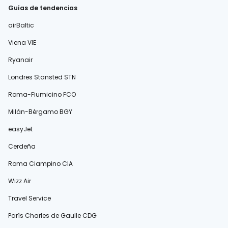
Guías de tendencias
airBaltic
Viena VIE
Ryanair
Londres Stansted STN
Roma-Fiumicino FCO
Milán-Bérgamo BGY
easyJet
Cerdeña
Roma Ciampino CIA
Wizz Air
Travel Service
París Charles de Gaulle CDG