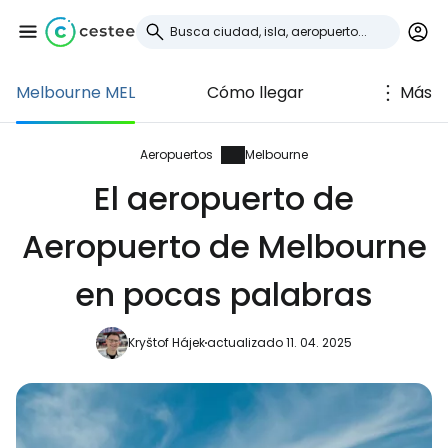
Melbourne MEL
Cómo llegar
Más
Iniciar sesión en
Cestee
Aeropuertos
Melbourne
El aeropuerto de
... la comunidad mundial de viajeros
Aeropuerto de Melbourne
Continuar con Google
en pocas palabras
Kryštof Hájek
actualizado 11. 04. 2025
Continuar con Facebook
Continuar con Email