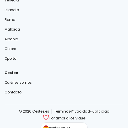
Venecia
Islandia
Roma
Mallorca
Albania
Chipre
Oporto
Cestee
Quiénes somos
Contacto
© 2026 Cestee.es
Términos
Privacidad
Publicidad
Por amor a los viajes
cestee.com
cestee.es