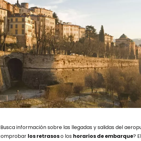
Iniciar ses
¿Busca información sobre las llegadas y salidas del aero
comprobar
los retrasos
o los
horarios de embarque
? E
... la comunidad mundial de viajeros