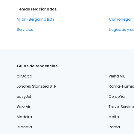
Temas relacionados
Milán-Bérgamo BGY
Cómo llegar
Servicios
Llegadas y s
Guías de tendencias
airBaltic
Viena VIE
Londres Stansted STN
Roma-Fiumic
easyJet
Cerdeña
Wizz Air
Travel Service
Madeira
Malta
Islandia
Roma