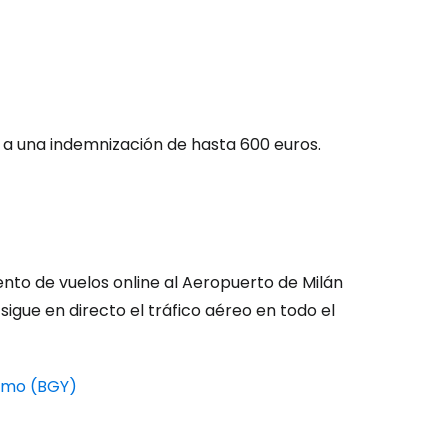
ntinuar con Google
inuar con Facebook
o a una indemnización de hasta 600 euros.
tinuar con Email
nto de vuelos online al Aeropuerto de Milán
sigue en directo el tráfico aéreo en todo el
gamo (BGY)