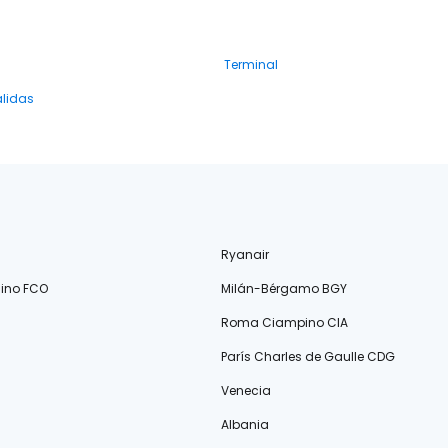
Terminal
alidas
Ryanair
ino FCO
Milán-Bérgamo BGY
Roma Ciampino CIA
París Charles de Gaulle CDG
Venecia
Albania