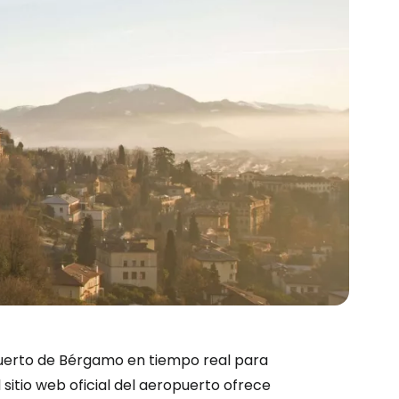
ión en Cestee
puerto de Bérgamo en tiempo real para
l sitio web oficial del aeropuerto ofrece