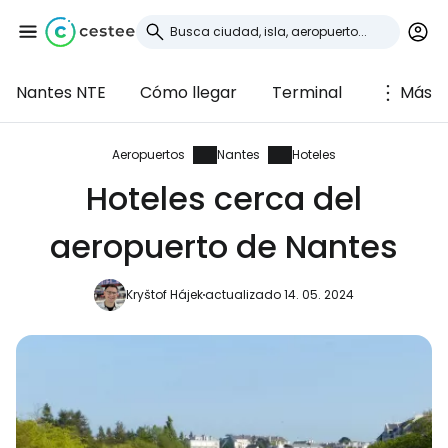
Nantes NTE
Cómo llegar
Terminal
Más
Iniciar sesión en
Cestee
Aeropuertos
Nantes
Hoteles
Hoteles cerca del
... la comunidad mundial de viajeros
aeropuerto de Nantes
Continuar con Google
Kryštof Hájek
actualizado 14. 05. 2024
Continuar con Facebook
Continuar con Email