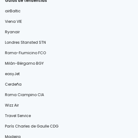
Guías de tendencias
airBaltic
Viena VIE
Ryanair
Londres Stansted STN
Roma-Fiumicino FCO
Milán-Bérgamo BGY
easyJet
Cerdeña
Roma Ciampino CIA
Wizz Air
Travel Service
París Charles de Gaulle CDG
Madeira