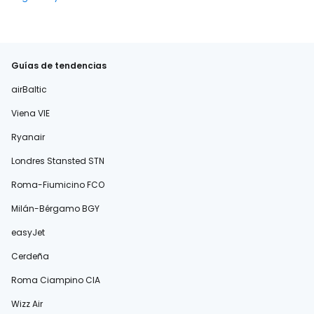
Guías de tendencias
airBaltic
Viena VIE
Ryanair
Londres Stansted STN
Roma-Fiumicino FCO
Milán-Bérgamo BGY
easyJet
Cerdeña
Roma Ciampino CIA
Wizz Air