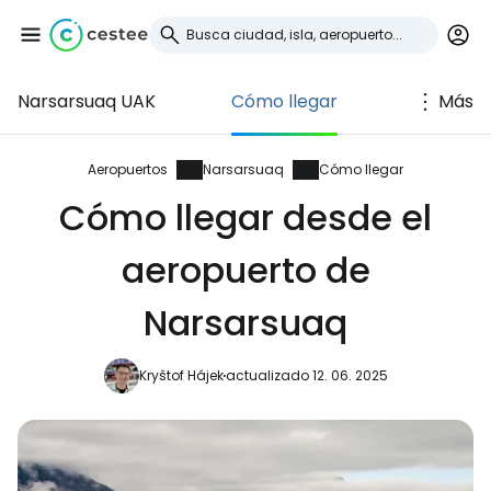
Narsarsuaq UAK
Cómo llegar
Más
Iniciar sesión en
Cestee
Aeropuertos
Narsarsuaq
Cómo llegar
Cómo llegar desde el
... la comunidad mundial de viajeros
aeropuerto de
Continuar con Google
Narsarsuaq
Kryštof Hájek
actualizado 12. 06. 2025
Continuar con Facebook
Continuar con Email