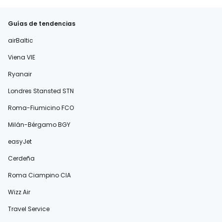
Guías de tendencias
airBaltic
Viena VIE
Ryanair
Londres Stansted STN
Roma-Fiumicino FCO
Milán-Bérgamo BGY
easyJet
Cerdeña
Roma Ciampino CIA
Wizz Air
Travel Service