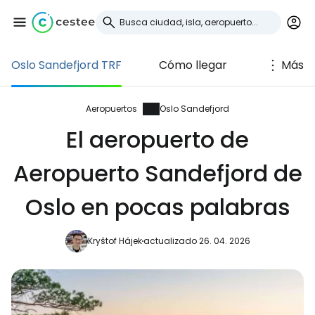
Oslo Sandefjord TRF
Cómo llegar
Más
Iniciar sesión en
Cestee
Aeropuertos
Oslo Sandefjord
El aeropuerto de
... la comunidad mundial de viajeros
Aeropuerto Sandefjord de
Continuar con Google
Oslo en pocas palabras
Kryštof Hájek
actualizado 26. 04. 2026
Continuar con Facebook
Continuar con Email