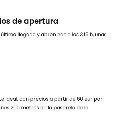
ión en Cestee
rios de apertura
ltima llegada y abren hacia las 3.15 h, unas
ntinuar con Google
inuar con Facebook
 ideal, con precios a partir de 60 eur por
unos 200 metros de la pasarela de la
tinuar con Email