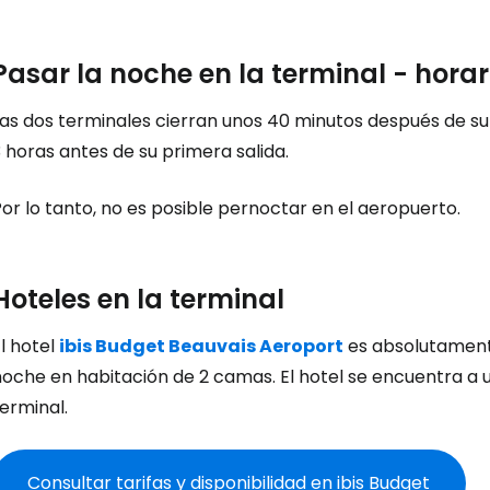
Iniciar ses
Pasar la noche en la terminal - hora
as dos terminales cierran unos 40 minutos después de su ú
... la comunidad mundial de viajeros
 horas antes de su primera salida.
or lo tanto, no es posible pernoctar en el aeropuerto.
Co
Hoteles en la terminal
Cont
l hotel
ibis Budget Beauvais Aeroport
es absolutamente
noche en habitación de 2 camas. El hotel se encuentra a 
Con
erminal.
Consultar tarifas y disponibilidad en ibis Budget