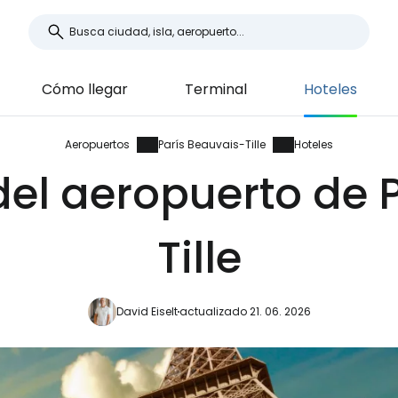
Cómo llegar
Terminal
Hoteles
Aeropuertos
París Beauvais-Tille
Hoteles
del aeropuerto de 
Tille
David Eiselt
actualizado 21. 06. 2026