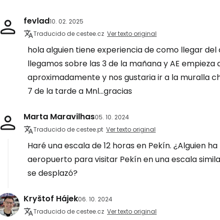
fevlad
10. 02. 2025
Traducido de cestee.cz
Ver texto original
hola alguien tiene experiencia de como llegar de
llegamos sobre las 3 de la mañana y AE empieza a
aproximadamente y nos gustaria ir a la muralla ch
7 de la tarde a Mnl...gracias
Marta Maravilhas
05. 10. 2024
Traducido de cestee.pt
Ver texto original
Haré una escala de 12 horas en Pekín. ¿Alguien ha t
aeropuerto para visitar Pekín en una escala simil
se desplazó?
Kryštof Hájek
06. 10. 2024
Traducido de cestee.cz
Ver texto original