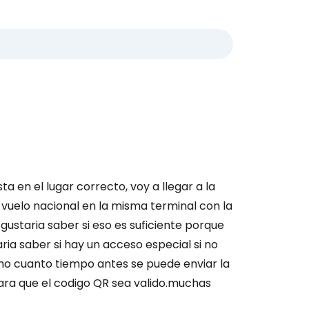
ión en Cestee
ntinuar con Google
a en el lugar correcto, voy a llegar a la
inuar con Facebook
 vuelo nacional en la misma terminal con la
ustaria saber si eso es suficiente porque
ia saber si hay un acceso especial si no
tinuar con Email
imo cuanto tiempo antes se puede enviar la
para que el codigo QR sea valido.muchas