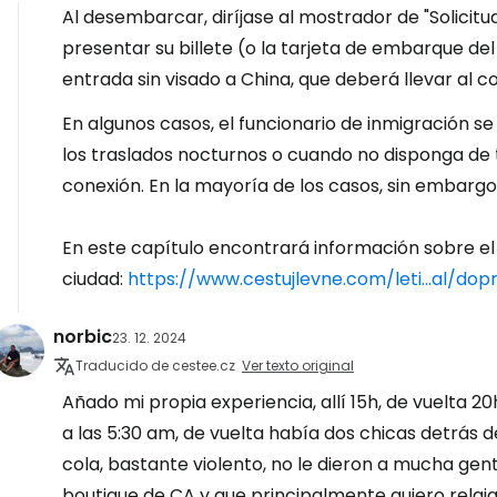
Al desembarcar, diríjase al mostrador de "Solici
presentar su billete (o la tarjeta de embarque de
entrada sin visado a China, que deberá llevar al c
En algunos casos, el funcionario de inmigración s
los traslados nocturnos o cuando no disponga de
conexión. En la mayoría de los casos, sin embargo,
En este capítulo encontrará información sobre el
ciudad:
https://www.cestujlevne.com/leti...al/dop
norbic
23. 12. 2024
Traducido de cestee.cz
Ver texto original
Añado mi propia experiencia, allí 15h, de vuelta 20h
a las 5:30 am, de vuelta había dos chicas detrás 
cola, bastante violento, no le dieron a mucha gen
boutique de CA y que principalmente quiero relajar