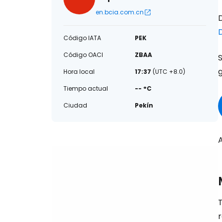
en.bcia.com.cn
D
Código IATA
PEK
Código OACI
ZBAA
S
Hora local
17:37
(UTC +8.0)
Tiempo actual
-- °C
Ciudad
Pekín
A
T