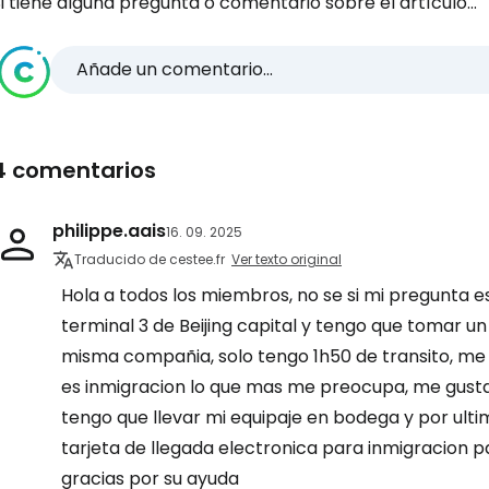
i tiene alguna pregunta o comentario sobre el artículo...
Añade un comentario...
Iniciar ses
... la comunidad mundial de viajeros
4 comentarios
philippe.aais
Co
16. 09. 2025
Traducido de cestee.fr
Ver texto original
Hola a todos los miembros, no se si mi pregunta est
Cont
terminal 3 de Beijing capital y tengo que tomar un
misma compañia, solo tengo 1h50 de transito, me g
es inmigracion lo que mas me preocupa, me gustar
Con
tengo que llevar mi equipaje en bodega y por ult
tarjeta de llegada electronica para inmigracion 
gracias por su ayuda