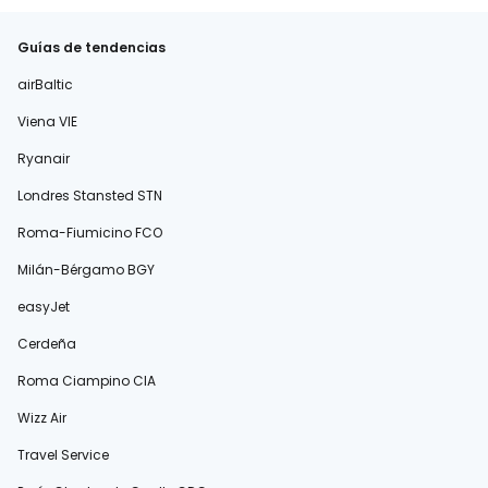
Guías de tendencias
airBaltic
Viena VIE
Ryanair
Londres Stansted STN
Roma-Fiumicino FCO
Milán-Bérgamo BGY
easyJet
Cerdeña
Roma Ciampino CIA
Wizz Air
Travel Service