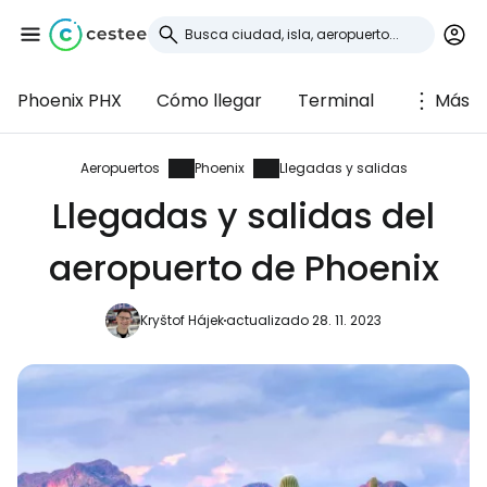
Phoenix PHX
Cómo llegar
Terminal
Más
Iniciar sesión en
Cestee
Aeropuertos
Phoenix
Llegadas y salidas
Llegadas y salidas del
... la comunidad mundial de viajeros
aeropuerto de Phoenix
Continuar con Google
Kryštof Hájek
actualizado 28. 11. 2023
Continuar con Facebook
Continuar con Email