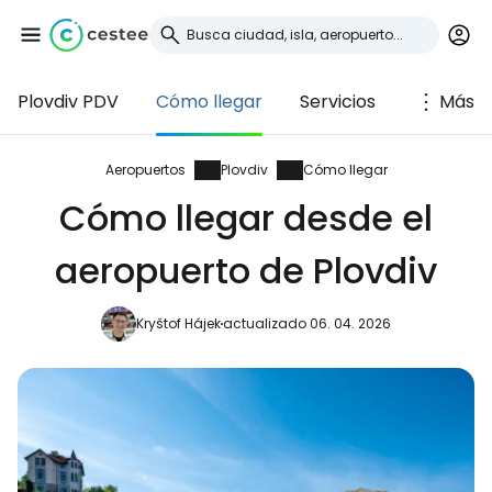
Plovdiv PDV
Cómo llegar
Servicios
Más
Iniciar sesión en
Cestee
Aeropuertos
Plovdiv
Cómo llegar
Cómo llegar desde el
... la comunidad mundial de viajeros
aeropuerto de Plovdiv
Continuar con Google
Kryštof Hájek
actualizado 06. 04. 2026
Continuar con Facebook
Continuar con Email