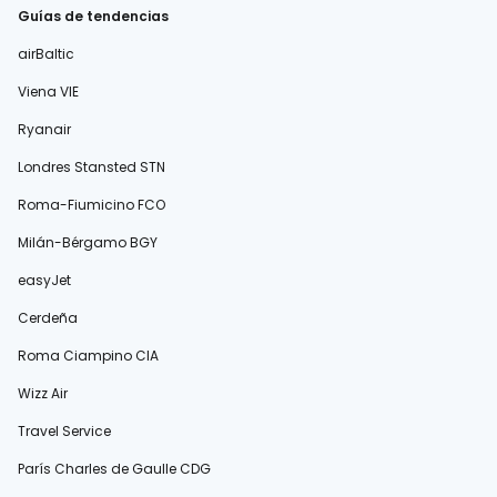
Guías de tendencias
airBaltic
Viena VIE
Ryanair
Londres Stansted STN
Roma-Fiumicino FCO
Milán-Bérgamo BGY
easyJet
Cerdeña
Roma Ciampino CIA
Wizz Air
Travel Service
París Charles de Gaulle CDG