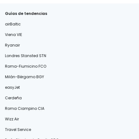
Guías de tendencias
airBaltic
Viena VIE
Ryanair
Londres Stansted STN
Roma-Fiumicino FCO
Milán-Bérgamo BGY
easyJet
Cerdeña
Roma Ciampino CIA
Wizz Air
Travel Service