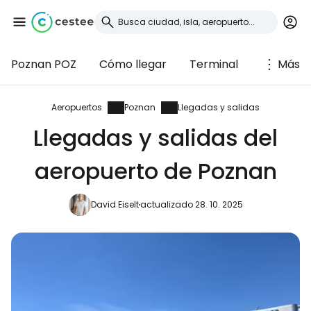
Poznan POZ
Cómo llegar
Terminal
Más
Iniciar sesión en
Cestee
Aeropuertos
Poznan
Llegadas y salidas
Llegadas y salidas del
... la comunidad mundial de viajeros
aeropuerto de Poznan
Continuar con Google
David Eiselt
actualizado 28. 10. 2025
Continuar con Facebook
Continuar con Email