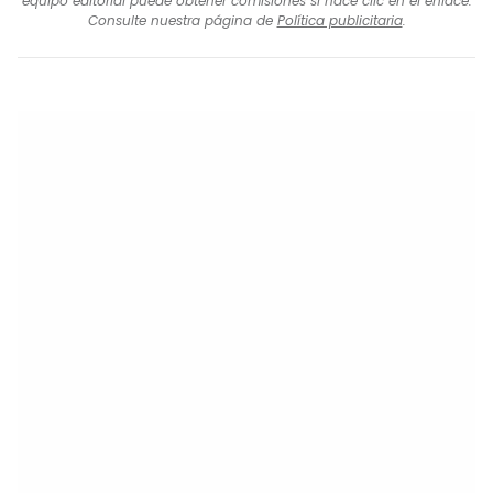
equipo editorial puede obtener comisiones si hace clic en el enlace.
Consulte nuestra página de
Política publicitaria
.