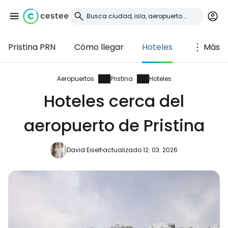
Pristina PRN
Cómo llegar
Hoteles
Más
Iniciar sesión en
Cestee
Aeropuertos
Pristina
Hoteles
Hoteles cerca del
... la comunidad mundial de viajeros
aeropuerto de Pristina
Continuar con Google
David Eiselt
actualizado 12. 03. 2026
Continuar con Facebook
Continuar con Email