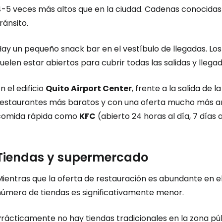
... la comunidad mundial de viajeros
4-5 veces más altos que en la ciudad. Cadenas conocid
ránsito.
Co
ay un pequeño snack bar en el vestíbulo de llegadas. Los
uelen estar abiertos para cubrir todas las salidas y llegad
Cont
n el edificio
Quito Airport Center
, frente a la salida de
restaurantes más baratos y con una oferta mucho más am
comida rápida como
KFC
(abierto 24 horas al día, 7 días 
Con
Tiendas y supermercado
ientras que la oferta de restauración es abundante en el
número de tiendas es significativamente menor.
Prácticamente no hay tiendas tradicionales en la zona pú