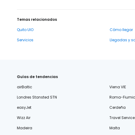
Temas relacionados
Quito UIO
Cómo llegar
Servicios
Llegadas y s
Guías de tendencias
airBaltic
Viena VIE
Londres Stansted STN
Roma-Fiumic
easyJet
Cerdeña
Wizz Air
Travel Service
Madeira
Malta