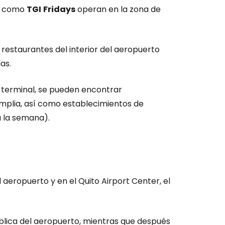
as como
TGI
Fridays
operan en la zona de
ntinuar con Google
 restaurantes del interior del aeropuerto
as.
inuar con Facebook
 la terminal, se pueden encontrar
plia, así como establecimientos de
a la semana).
tinuar con Email
 aeropuerto y en el Quito Airport Center, el
blica del aeropuerto, mientras que después