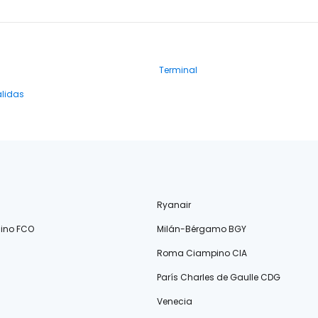
Terminal
alidas
Ryanair
ino FCO
Milán-Bérgamo BGY
Roma Ciampino CIA
París Charles de Gaulle CDG
Venecia