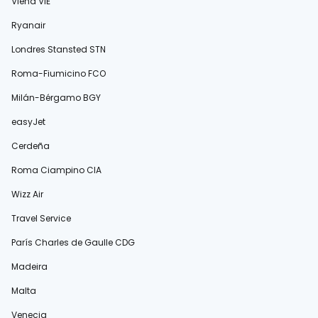
Viena VIE
Ryanair
Londres Stansted STN
Roma-Fiumicino FCO
Milán-Bérgamo BGY
easyJet
Cerdeña
Roma Ciampino CIA
Wizz Air
Travel Service
París Charles de Gaulle CDG
Madeira
Malta
Venecia