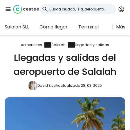
Salalah SLL
Cómo llegar
Terminal
Más
Iniciar sesión en
Cestee
Aeropuertos
Salalah
Llegadas y salidas
Llegadas y salidas del
... la comunidad mundial de viajeros
aeropuerto de Salalah
Continuar con Google
David Eiselt
actualizado 28. 03. 2025
Continuar con Facebook
Continuar con Email