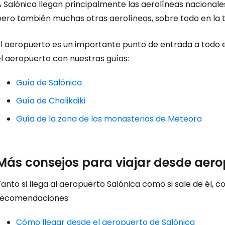
 Salónica llegan principalmente las aerolíneas nacionale
Iniciar ses
pero también muchas otras aerolíneas, sobre todo en la
l aeropuerto es un importante punto de entrada a todo el
... la comunidad mundial de viajeros
el aeropuerto con nuestras guías:
Co
Guía de Salónica
Guía de Chalikdiki
Guía de la zona de los monasterios de Meteora
Cont
Más consejos para viajar desde aero
Con
anto si llega al aeropuerto Salónica como si sale de él, 
recomendaciones:
Cómo llegar desde el aeropuerto de Salónica