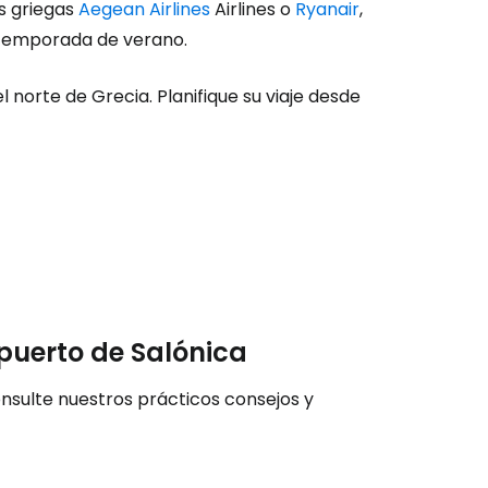
s griegas
Aegean Airlines
Airlines o
Ryanair
,
ión en Cestee
 temporada de verano.
 norte de Grecia. Planifique su viaje desde
ntinuar con Google
inuar con Facebook
puerto de Salónica
tinuar con Email
consulte nuestros prácticos consejos y