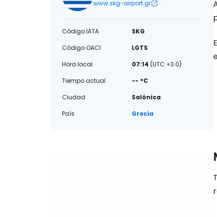
A
www.skg-airport.gr
Código IATA
SKG
E
Código OACI
LGTS
Hora local
07:14
(UTC +3.0)
Tiempo actual
-- °C
Ciudad
Salónica
País
Grecia
T