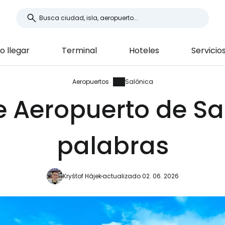
 llegar
Terminal
Hoteles
Servicio
Aeropuertos
Salónica
e Aeropuerto de S
palabras
Kryštof Hájek
actualizado 02. 06. 2026