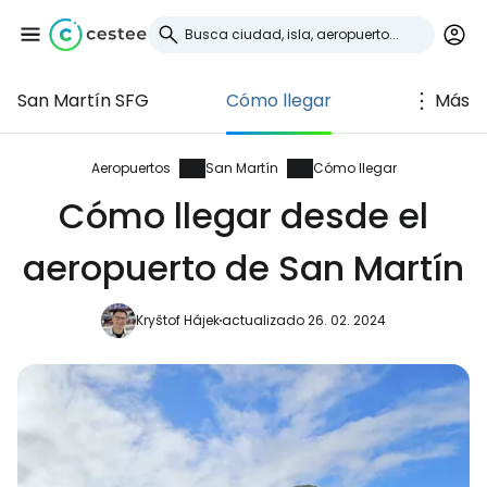
San Martín SFG
Cómo llegar
Más
Iniciar sesión en
Cestee
Aeropuertos
San Martín
Cómo llegar
Cómo llegar desde el
... la comunidad mundial de viajeros
aeropuerto de San Martín
Continuar con Google
Kryštof Hájek
actualizado 26. 02. 2024
Continuar con Facebook
Continuar con Email