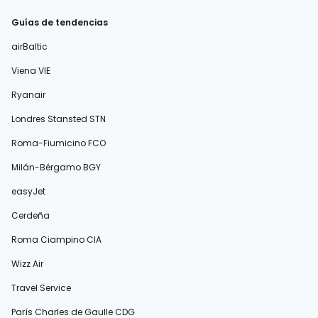
Guías de tendencias
airBaltic
Viena VIE
Ryanair
Londres Stansted STN
Roma-Fiumicino FCO
Milán-Bérgamo BGY
easyJet
Cerdeña
Roma Ciampino CIA
Wizz Air
Travel Service
París Charles de Gaulle CDG