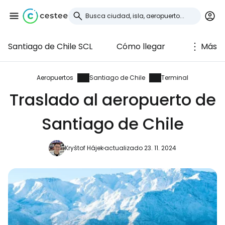
Santiago de Chile SCL
Cómo llegar
Más
Iniciar sesión en
Cestee
Aeropuertos
Santiago de Chile
Terminal
Traslado al aeropuerto de
... la comunidad mundial de viajeros
Santiago de Chile
Continuar con Google
Kryštof Hájek
actualizado 23. 11. 2024
Continuar con Facebook
Continuar con Email