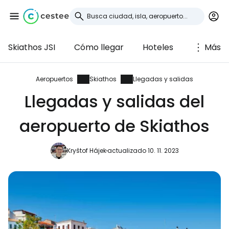
Skiathos JSI
Cómo llegar
Hoteles
Más
Iniciar sesión en
Cestee
Aeropuertos
Skiathos
Llegadas y salidas
Llegadas y salidas del
... la comunidad mundial de viajeros
aeropuerto de Skiathos
Continuar con Google
Kryštof Hájek
actualizado 10. 11. 2023
Continuar con Facebook
Continuar con Email