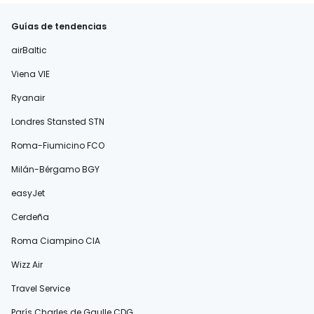
Guías de tendencias
airBaltic
Viena VIE
Ryanair
Londres Stansted STN
Roma-Fiumicino FCO
Milán-Bérgamo BGY
easyJet
Cerdeña
Roma Ciampino CIA
Wizz Air
Travel Service
París Charles de Gaulle CDG