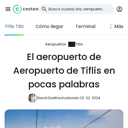
Tiflis TBS
Cómo llegar
Terminal
Más
Iniciar sesión en
Cestee
Aeropuertos
Tiflis
El aeropuerto de
... la comunidad mundial de viajeros
Aeropuerto de Tiflis en
Continuar con Google
pocas palabras
David Eiselt
actualizado 23. 02. 2024
Continuar con Facebook
Continuar con Email