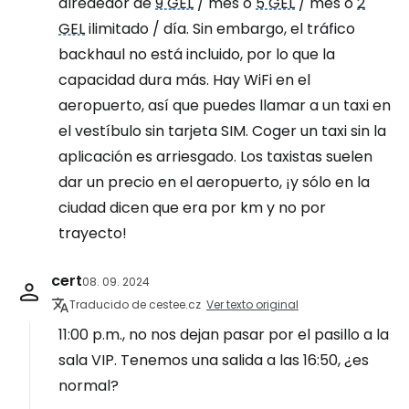
alrededor de
9 GEL
/ mes o
5 GEL
/ mes o
2
GEL
ilimitado / día. Sin embargo, el tráfico
backhaul no está incluido, por lo que la
capacidad dura más. Hay WiFi en el
aeropuerto, así que puedes llamar a un taxi en
el vestíbulo sin tarjeta SIM. Coger un taxi sin la
aplicación es arriesgado. Los taxistas suelen
dar un precio en el aeropuerto, ¡y sólo en la
ciudad dicen que era por km y no por
trayecto!
cert
08. 09. 2024
Traducido de cestee.cz
Ver texto original
11:00 p.m., no nos dejan pasar por el pasillo a la
sala VIP. Tenemos una salida a las 16:50, ¿es
normal?