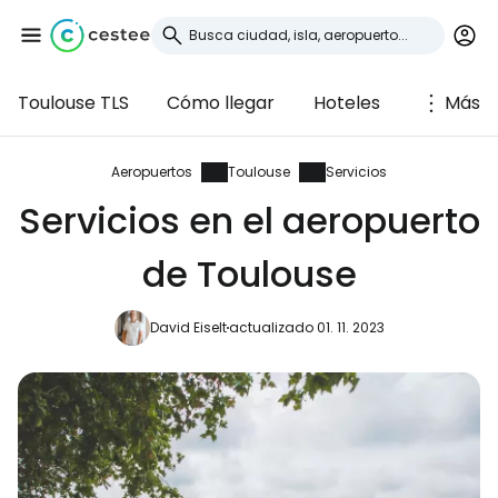
Toulouse TLS
Cómo llegar
Hoteles
Más
Iniciar sesión en
Cestee
Aeropuertos
Toulouse
Servicios
Servicios en el aeropuerto
... la comunidad mundial de viajeros
de Toulouse
Continuar con Google
David Eiselt
actualizado 01. 11. 2023
Continuar con Facebook
Continuar con Email