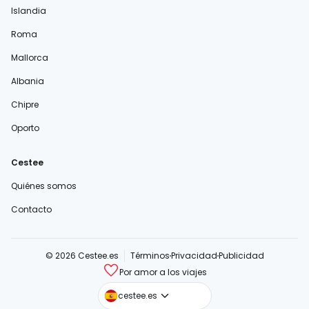
Islandia
Roma
Mallorca
Albania
Chipre
Oporto
Cestee
Quiénes somos
Contacto
© 2026 Cestee.es
Términos
Privacidad
Publicidad
Por amor a los viajes
cestee.com
cestee.es
cestee.sk