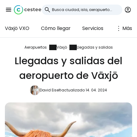
Växjö VXO
Cómo llegar
Servicios
Más
Iniciar sesión en
Cestee
Aeropuertos
Växjö
Llegadas y salidas
Llegadas y salidas del
... la comunidad mundial de viajeros
aeropuerto de Växjö
Continuar con Google
David Eiselt
actualizado 14. 04. 2024
Continuar con Facebook
Continuar con Email