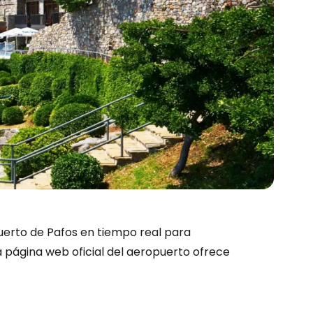
ión en Cestee
puerto de Pafos en tiempo real para
a página web oficial del aeropuerto ofrece