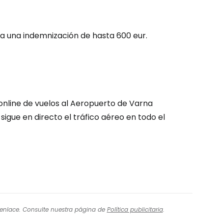
ntinuar con Google
 a una indemnización de hasta 600 eur.
inuar con Facebook
tinuar con Email
online de vuelos al Aeropuerto de Varna
sigue en directo el tráfico aéreo en todo el
l enlace. Consulte nuestra página de
Política publicitaria
.