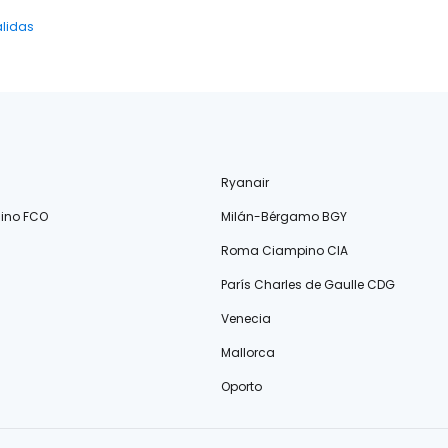
alidas
Ryanair
ino FCO
Milán-Bérgamo BGY
Roma Ciampino CIA
París Charles de Gaulle CDG
Venecia
Mallorca
Oporto