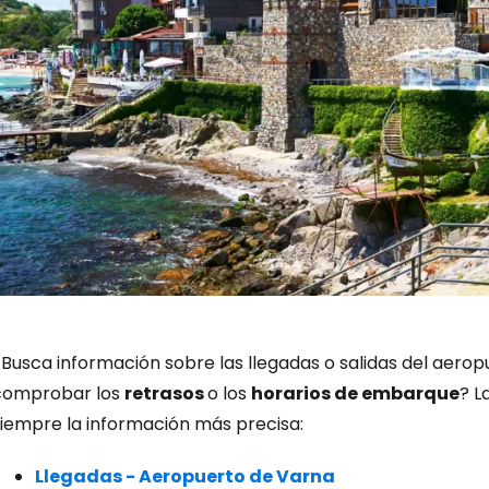
Iniciar ses
¿Busca información sobre las llegadas o salidas del aero
comprobar los
retrasos
o los
horarios de embarque
? L
siempre la información más precisa:
... la comunidad mundial de viajeros
Llegadas - Aeropuerto de Varna