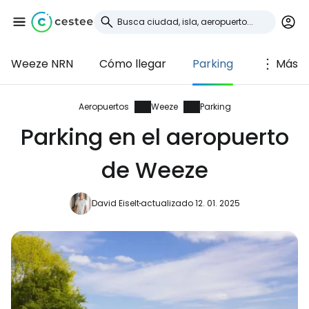
Weeze NRN
Cómo llegar
Parking
Más
Iniciar sesión en
Cestee
Aeropuertos
Weeze
Parking
Parking en el aeropuerto
... la comunidad mundial de viajeros
de Weeze
Continuar con Google
David Eiselt
actualizado 12. 01. 2025
Continuar con Facebook
Continuar con Email