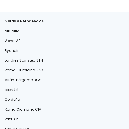
Guías de tendencias
airBaltic
Viena VIE
Ryanair
Londres Stansted STN
Roma-Fiumicino FCO
Milán-Bérgamo BGY
easyJet
Cerdeña
Roma Ciampino CIA
Wizz Air
Travel Service