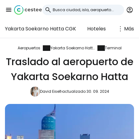
Yakarta Soekarno Hatta CGK
Hoteles
Más
Iniciar sesión en
Cestee
Aeropuertos
Yakarta Soekarno Hatta
Terminal
Traslado al aeropuerto de
... la comunidad mundial de viajeros
Yakarta Soekarno Hatta
Continuar con Google
David Eiselt
actualizado 30. 09. 2024
Continuar con Facebook
Continuar con Email