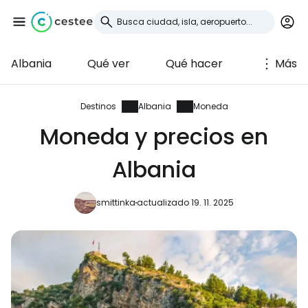
Albania
Qué ver
Qué hacer
Más
Iniciar sesión en
Cestee
Destinos
Albania
Moneda
Moneda y precios en
... la comunidad mundial de viajeros
Albania
Continuar con Google
smittinka
actualizado 19. 11. 2025
Continuar con Facebook
Continuar con Email