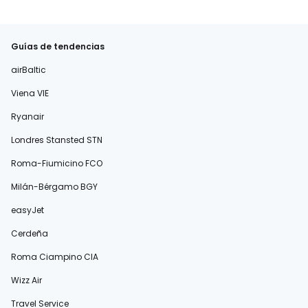
Guías de tendencias
airBaltic
Viena VIE
Ryanair
Londres Stansted STN
Roma-Fiumicino FCO
Milán-Bérgamo BGY
easyJet
Cerdeña
Roma Ciampino CIA
Wizz Air
Travel Service