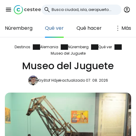
Núremberg
Qué ver
Qué hacer
Más
Iniciar sesión en
Cestee
Destinos
Alemania
Núremberg
Qué ver
Museo del Juguete
... la comunidad mundial de viajeros
Museo del Juguete
Kryštof Hájek
actualizado 07. 08. 2026
Continuar con Google
Continuar con Facebook
Continuar con Email