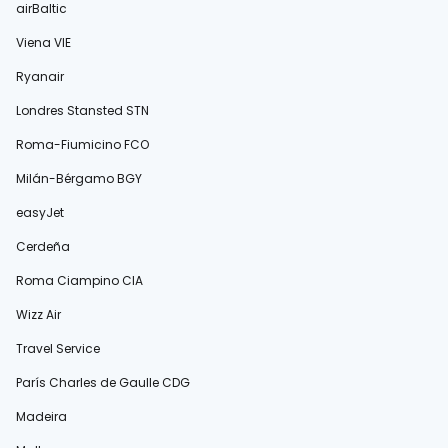
airBaltic
Viena VIE
Ryanair
Londres Stansted STN
Roma-Fiumicino FCO
Milán-Bérgamo BGY
easyJet
Cerdeña
Roma Ciampino CIA
Wizz Air
Travel Service
París Charles de Gaulle CDG
Madeira