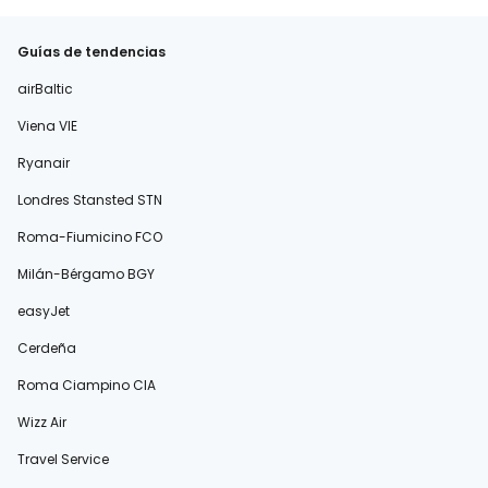
Guías de tendencias
airBaltic
Viena VIE
Ryanair
Londres Stansted STN
Roma-Fiumicino FCO
Milán-Bérgamo BGY
easyJet
Cerdeña
Roma Ciampino CIA
Wizz Air
Travel Service