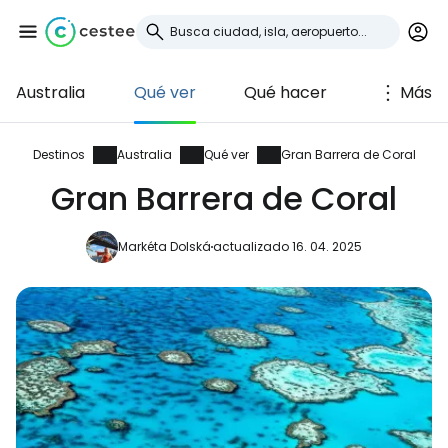
Australia
Qué ver
Qué hacer
Más
Iniciar sesión en
Cestee
Destinos
Australia
Qué ver
Gran Barrera de Coral
Gran Barrera de Coral
... la comunidad mundial de viajeros
Markéta Dolská
actualizado 16. 04. 2025
Continuar con Google
Continuar con Facebook
Continuar con Email