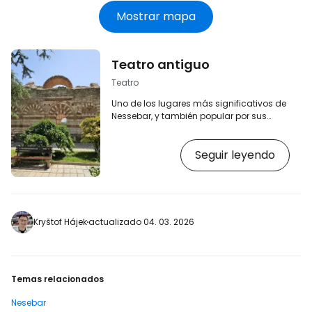
Mostrar mapa
Teatro antiguo
Teatro
Uno de los lugares más significativos de
Nessebar, y también popular por sus
magníficas vistas, son las ruinas del
antiguo teatro. [btn "Hoteles junto a la
Seguir leyendo
playa en Nessebar"
https://booking.com/city/bg/nesebur.en-
gb.html?aid=2397601;label=p-nesebar-
paraskeva] El teatro data probablemente
del siglo II o III y en aquellos tiempos se
utilizaba para reuniones de los
Kryštof Hájek
actualizado 04. 03. 2026
ciudadanos, votaciones sobre
acontecimientos de la ciudad y
representaciones…
Temas relacionados
Nesebar