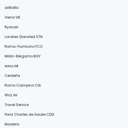
airBaltic
Viena VIE
Ryanair
Londres Stansted STN
Roma-Fiumicino FCO
Milán-Bérgamo BGY
easyJet
Cerdeña
Roma Ciampino CIA
Wizz Air
Travel Service
París Charles de Gaulle CDG
Madeira