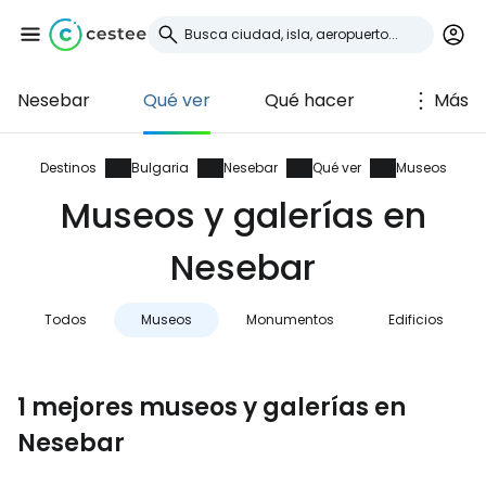
Nesebar
Qué ver
Qué hacer
Más
Iniciar sesión en
Cestee
Destinos
Bulgaria
Nesebar
Qué ver
Museos
Museos y galerías en
... la comunidad mundial de viajeros
Nesebar
Continuar con Google
Todos
Museos
Monumentos
Edificios
Continuar con Facebook
1 mejores museos y galerías en
Nesebar
Continuar con Email