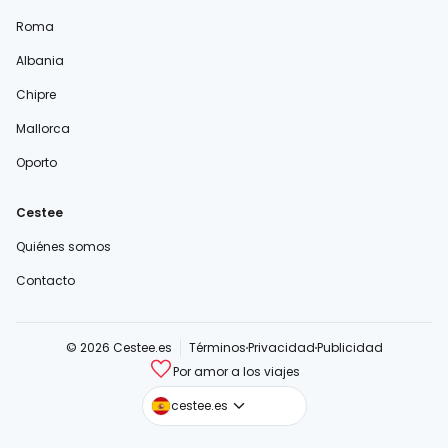
Roma
Albania
Chipre
Mallorca
Oporto
Cestee
Quiénes somos
Contacto
© 2026 Cestee.es
Términos
Privacidad
Publicidad
Por amor a los viajes
cestee.com
cestee.es
cestee.sk