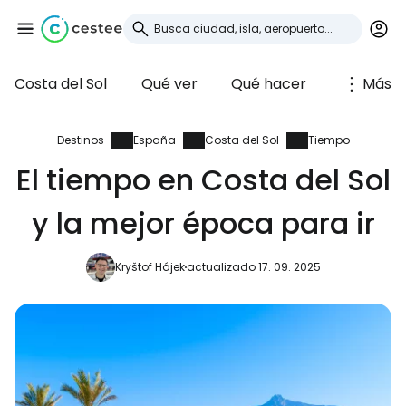
Costa del Sol
Qué ver
Qué hacer
Más
Iniciar sesión en
Cestee
Destinos
España
Costa del Sol
Tiempo
El tiempo en Costa del Sol
... la comunidad mundial de viajeros
y la mejor época para ir
Continuar con Google
Kryštof Hájek
actualizado 17. 09. 2025
Continuar con Facebook
Continuar con Email