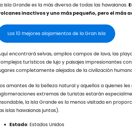
Iniciar ses
a Isla Grande es la más diversa de todas las hawaianas.
E
volcanes inactivos y uno más pequeño, pero el más a
... la comunidad mundial de viajeros
Los 10 mejores alojamientos de la Gran Isla
Co
quí encontrará selvas, amplios campos de lava, las playa
omplejos turísticos de lujo y paisajes impresionantes con 
Cont
lugares completamente alejados de la civilización humana
os amantes de la belleza natural y aquellos a quienes les 
Con
aglomeraciones extremas de turistas estarán especialmen
insondable, la Isla Grande es la menos visitada en propo
as islas hawaianas juntas).
Estado
: Estados Unidos