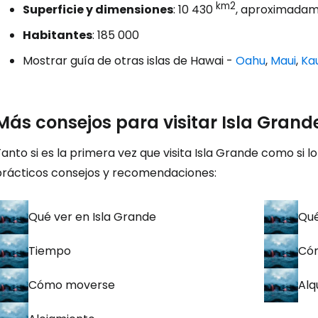
km2
Superficie y dimensiones
: 10 430
, aproximadam
Habitantes
: 185 000
Mostrar guía de otras islas de Hawai -
Oahu
,
Maui
,
Ka
Más consejos para visitar Isla Grand
anto si es la primera vez que visita Isla Grande como si l
prácticos consejos y recomendaciones:
Qué ver en Isla Grande
Qué
Tiempo
Cóm
Cómo moverse
Alq