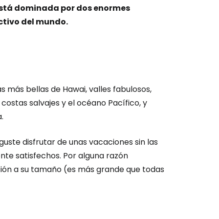
ión en Cestee
stá dominada por dos enormes
ctivo del mundo.
ntinuar con Google
s más bellas de Hawai, valles fabulosos,
costas salvajes y el océano Pacífico, y
inuar con Facebook
.
guste disfrutar de unas vacaciones sin las
tinuar con Email
te satisfechos. Por alguna razón
rción a su tamaño (es más grande que todas