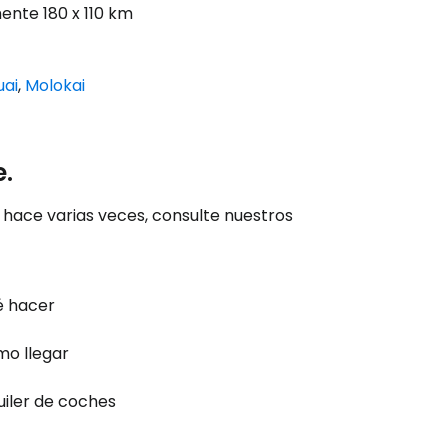
ente 180 x 110 km
uai
,
Molokai
e.
o hace varias veces, consulte nuestros
 hacer
o llegar
uiler de coches