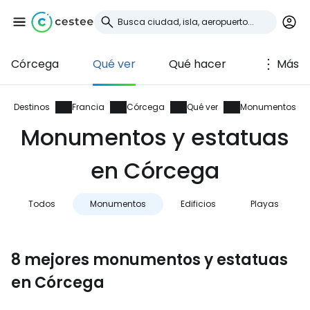
Córcega
Qué ver
Qué hacer
Más
Iniciar sesión en
Cestee
Destinos
Francia
Córcega
Qué ver
Monumentos
Monumentos y estatuas
... la comunidad mundial de viajeros
en Córcega
Continuar con Google
Todos
Monumentos
Edificios
Playas
Continuar con Facebook
8 mejores monumentos y estatuas
en Córcega
Continuar con Email