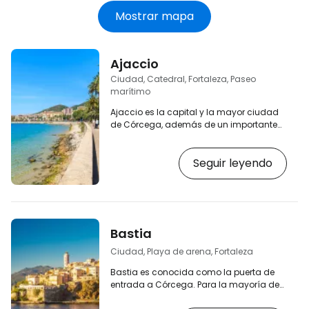
Mostrar mapa
Ajaccio
Ciudad, Catedral, Fortaleza, Paseo
marítimo
Ajaccio es la capital y la mayor ciudad
de Córcega, además de un importante
puerto. Cuenta con un gran número de
tiendas, boutiques, cafés y mercados
Seguir leyendo
diarios. La arquitectura de Ajaccio no es
la de un típico centro turístico
mediterráneo, sino la de una ciudad
acomodada de la Francia continental.
Hermosas casas adornan los paseos
marítimos y el centro, y las completas
Bastia
instalaciones de la ciudad más grande
son estupendas para reponer
Ciudad, Playa de arena, Fortaleza
provisiones…
Bastia es conocida como la puerta de
entrada a Córcega. Para la mayoría de
los visitantes, es la primera ciudad que