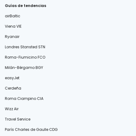
Guías de tendencias
airBaltic
Viena VIE
Ryanair
Londres Stansted STN
Roma-Fiumicino FCO
Milán-Bérgamo BGY
easyJet
Cerdeña
Roma Ciampino CIA
Wizz Air
Travel Service
París Charles de Gaulle CDG