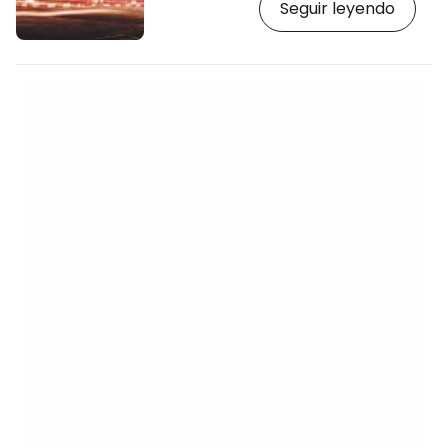
Seguir leyendo
principal. El Monumento Tugu luce en
todo su esplendor al anochecer, cuando
está bellamente iluminado. [btn "Reserve
con antelación un hotel en Yogyakarta"
https://www.booking.com/city/id/yogyakarta.
aid=2397601;label=p-yogyakarta-tugu]
El monumento es uno de los iconos de la
ciudad y el lugar más…