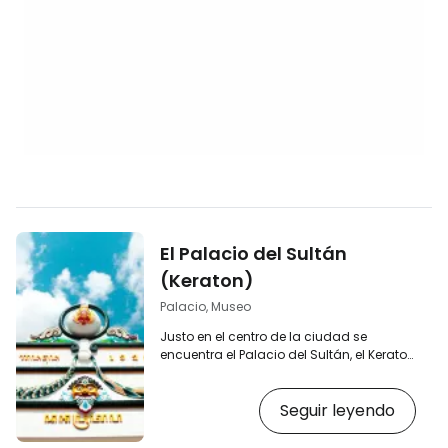
El Palacio del Sultán
(Keraton)
Palacio, Museo
Justo en el centro de la ciudad se
encuentra el Palacio del Sultán, el Keraton
de Yogyakarta —a menudo escrito como
Kraton—, cuyo nombre oficial completo
Seguir leyendo
es «Keraton Ngayogyakarta
Hadiningrat». El Keraton es, en la práctica,
una ciudad dentro de otra ciudad; entre