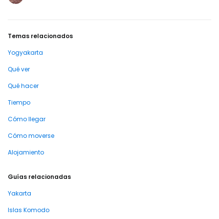
incluir Taman Sari en tus planes. [btn "Los
10 mejores…
Temas relacionados
Yogyakarta
Qué ver
Qué hacer
Tiempo
Cómo llegar
Cómo moverse
Alojamiento
Guías relacionadas
Yakarta
Islas Komodo