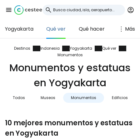
Yogyakarta
Qué ver
Qué hacer
Más
Iniciar sesión en
Cestee
Destinos
Indonesia
Yogyakarta
Qué ver
Monumentos
... la comunidad mundial de viajeros
Monumentos y estatuas
en Yogyakarta
Continuar con Google
Todos
Museos
Monumentos
Edificios
Continuar con Facebook
10 mejores monumentos y estatuas
en Yogyakarta
Continuar con Email