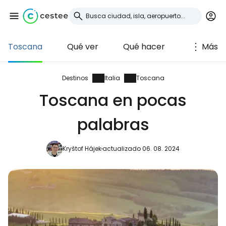
Toscana
Qué ver
Qué hacer
Más
Iniciar sesión en
Cestee
Destinos
Italia
Toscana
Toscana en pocas
... la comunidad mundial de viajeros
palabras
Continuar con Google
Kryštof Hájek
actualizado 06. 08. 2024
Continuar con Facebook
Continuar con Email