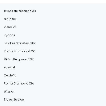
Guías de tendencias
airBaltic
Viena VIE
Ryanair
Londres Stansted STN
Roma-Fiumicino FCO
Milán-Bérgamo BGY
easyJet
Cerdeña
Roma Ciampino CIA
Wizz Air
Travel Service