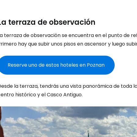
La terraza de observación
Iniciar ses
a terraza de observación se encuentra en el punto de refer
rimero hay que subir unos pisos en ascensor y luego subir
... la comunidad mundial de viajeros
Co
Reserve uno de estos hoteles en Poznan
Desde la terraza, tendrás una vista panorámica de toda l
Cont
entro histórico y el Casco Antiguo.
Con