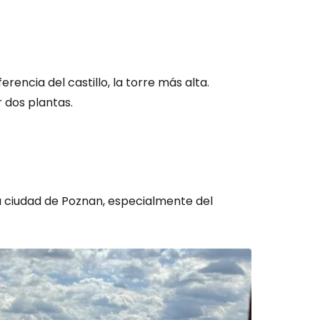
ión en Cestee
encia del castillo, la torre más alta.
 dos plantas.
ntinuar con Google
a ciudad de Poznan, especialmente del
inuar con Facebook
tinuar con Email