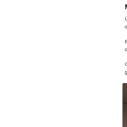
d
a
g