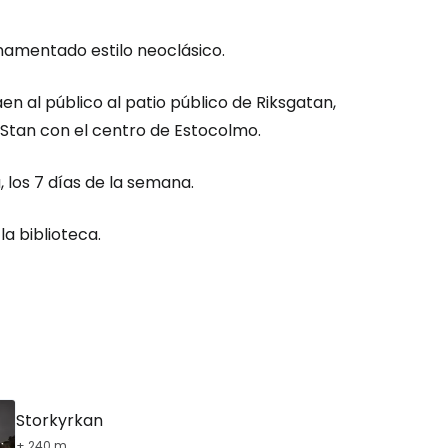
rnamentado estilo neoclásico.
ión en Cestee
 al público al patio público de Riksgatan,
tan con el centro de Estocolmo.
, los 7 días de la semana.
ntinuar con Google
la biblioteca.
inuar con Facebook
tinuar con Email
Storkyrkan
+ 240 m