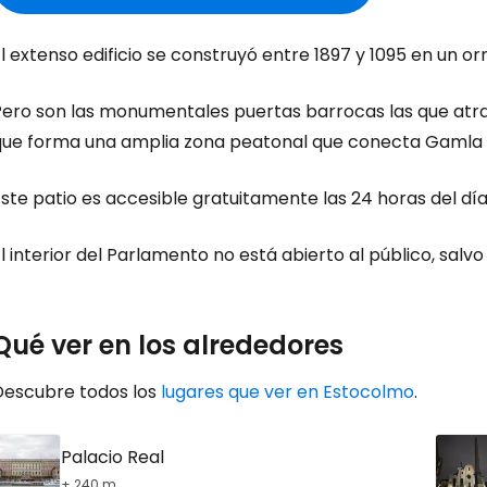
l extenso edificio se construyó entre 1897 y 1095 en un o
Iniciar ses
ero son las monumentales puertas barrocas las que atraen
que forma una amplia zona peatonal que conecta Gamla S
... la comunidad mundial de viajeros
ste patio es accesible gratuitamente las 24 horas del día
Co
l interior del Parlamento no está abierto al público, salvo 
Cont
Qué ver en los alrededores
Descubre todos los
lugares que ver en Estocolmo
.
Con
Palacio Real
+ 240 m