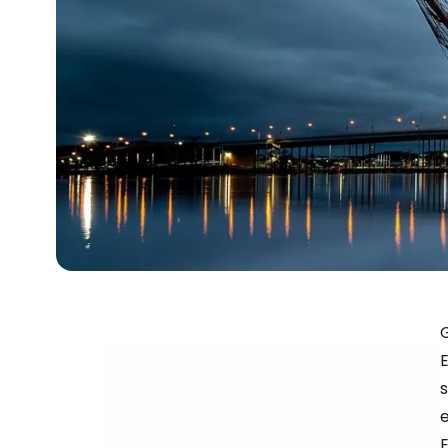
E
s
e
E