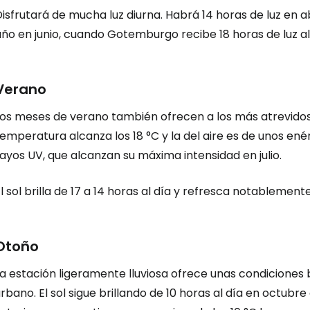
isfrutará de mucha luz diurna. Habrá 14 horas de luz en a
ño en junio, cuando Gotemburgo recibe 18 horas de luz al
Verano
Los meses de verano también ofrecen a los más atrevido
emperatura alcanza los 18 °C y la del aire es de unos ené
ayos UV, que alcanzan su máxima intensidad en julio.
l sol brilla de 17 a 14 horas al día y refresca notableme
Otoño
La estación ligeramente lluviosa ofrece unas condiciones
Iniciar ses
rbano. El sol sigue brillando de 10 horas al día en octub