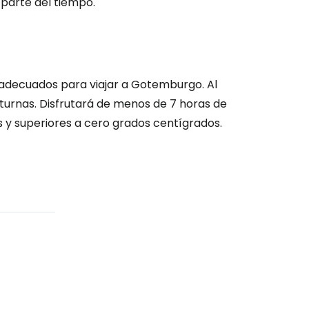
 parte del tiempo.
ntinuar con Google
decuados para viajar a Gotemburgo. Al
urnas. Disfrutará de menos de 7 horas de
s y superiores a cero grados centígrados.
inuar con Facebook
tinuar con Email