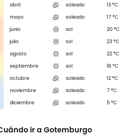
abril
soleado
13 °C
mayo
soleado
17 °C
junio
sol
20 °C
julio
sol
23 °C
agosto
sol
22 °C
septiembre
sol
18 °C
octubre
soleado
12 °C
noviembre
soleado
7 °C
diciembre
soleado
5 °C
Cuándo ir a Gotemburgo