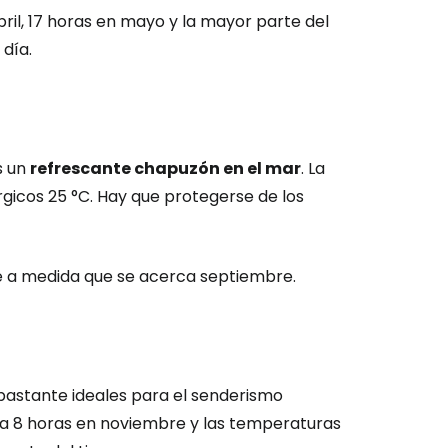
bril, 17 horas en mayo y la mayor parte del
 día.
s un
refrescante chapuzón en el mar
. La
rgicos 25 °C. Hay que protegerse de los
nte a medida que se acerca septiembre.
 bastante ideales para el senderismo
ión en Cestee
re a 8 horas en noviembre y las temperaturas