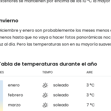
exteriores se mantienen por encima de los 10 °C la mayor
... la comunidad mundial de viajeros
Invierno
Co
Diciembre y enero son probablemente los meses menos a
menos hasta que no vaya a hacer fotos panorámicas noct
uz al día. Pero las temperaturas son en su mayoría suave
Cont
Tabla de temperaturas durante el año
Con
ES
TIEMPO
AIRE
enero
soleado
3 °C
febrero
soleado
3 °C
marzo
soleado
7 °C