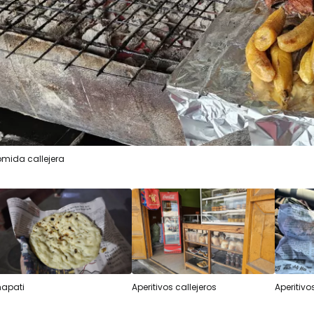
mida callejera
apati
Aperitivos callejeros
Aperitivo