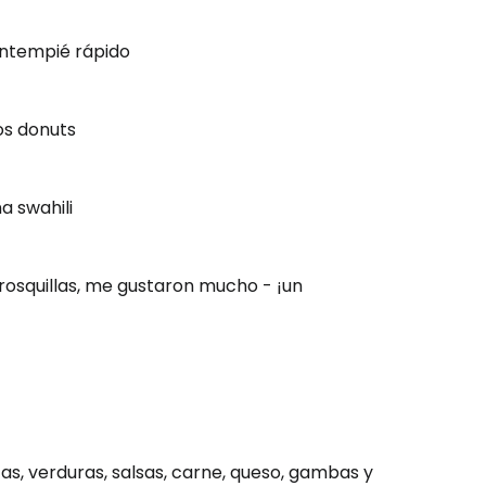
tentempié rápido
ión en Cestee
os donuts
a swahili
ntinuar con Google
rosquillas, me gustaron mucho - ¡un
inuar con Facebook
tinuar con Email
as, verduras, salsas, carne, queso, gambas y