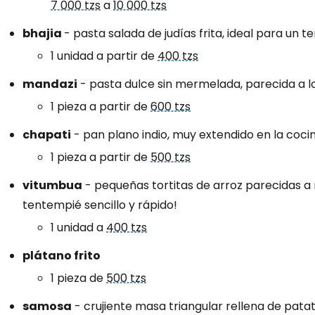
7 000 tzs
a
10 000 tzs
bhajia
- pasta salada de judías frita, ideal para un 
Iniciar ses
1 unidad a partir de
400 tzs
mandazi
- pasta dulce sin mermelada, parecida a l
... la comunidad mundial de viajeros
1 pieza a partir de
600 tzs
chapati
- pan plano indio, muy extendido en la cocin
Co
1 pieza a partir de
500 tzs
vitumbua
- pequeñas tortitas de arroz parecidas a 
tentempié sencillo y rápido!
Cont
1 unidad a
400 tzs
plátano frito
Con
1 pieza de
500 tzs
samosa
- crujiente masa triangular rellena de patat