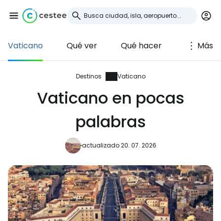
Vaticano
Qué ver
Qué hacer
Más
Iniciar sesión en
Cestee
Destinos
Vaticano
Vaticano en pocas
... la comunidad mundial de viajeros
palabras
Continuar con Google
actualizado 20. 07. 2026
Continuar con Facebook
Continuar con Email