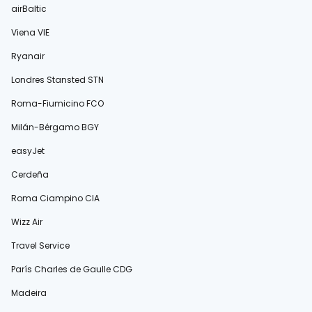
airBaltic
Viena VIE
Ryanair
Londres Stansted STN
Roma-Fiumicino FCO
Milán-Bérgamo BGY
easyJet
Cerdeña
Roma Ciampino CIA
Wizz Air
Travel Service
París Charles de Gaulle CDG
Madeira