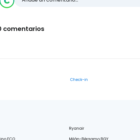
0 comentarios
Check-in
Ryanair
ino FCO
Milán-Bérgamo BGY