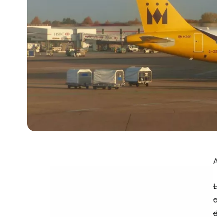
A
a
d