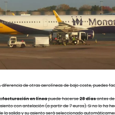
Iniciar ses
... la comunidad mundial de viajeros
 diferencia de otras aerolíneas de bajo coste, puedes fac
Co
La
facturación en línea
puede hacerse
28 días
antes de 
siento con antelación (a partir de 7 euros). Si no lo ha 
Cont
e la salida y su asiento será seleccionado automáticamen