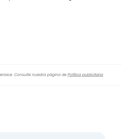
tinuar con Email
l enlace. Consulte nuestra página de
Política publicitaria
.