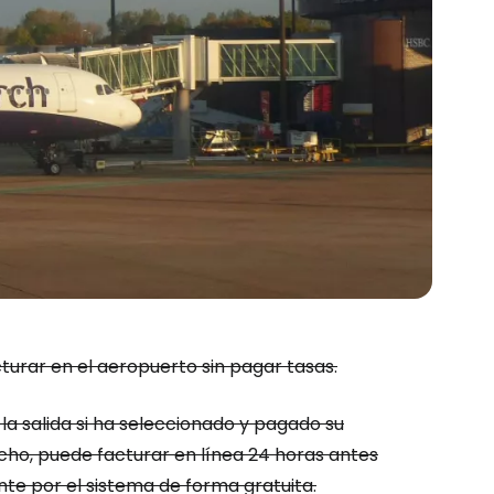
ión en Cestee
turar en el aeropuerto sin pagar tasas.
ntinuar con Google
la salida si ha seleccionado y pagado su
hecho, puede facturar en línea 24 horas antes
inuar con Facebook
te por el sistema de forma gratuita.