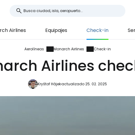
ch Airlines
Equipajes
Check-in
Ser
Aerolíneas
Monarch Airlines
Check-in
arch Airlines chec
Kryštof Hájek
actualizado 25. 02. 2025