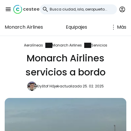
Monarch Airlines
Equipajes
Más
Iniciar sesión en
Cestee
Aerolíneas
Monarch Airlines
Servicios
Monarch Airlines
... la comunidad mundial de viajeros
servicios a bordo
Continuar con Google
Kryštof Hájek
actualizado 25. 02. 2025
Continuar con Facebook
Continuar con Email