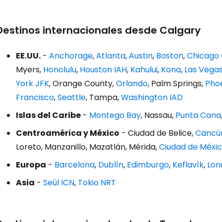
Destinos internacionales desde Calgary
EE.UU.
-
Anchorage
,
Atlanta
,
Austin
,
Boston
,
Chicago
Myers,
Honolulu
,
Houston IAH
,
Kahului
,
Kona
,
Las Vega
York JFK
, Orange County,
Orlando
, Palm Springs,
Pho
Francisco
,
Seattle
, Tampa,
Washington IAD
Islas del Caribe
-
Montego Bay
, Nassau,
Punta Cana
Centroamérica y México
- Ciudad de Belice,
Cancú
Loreto, Manzanillo, Mazatlán, Mérida,
Ciudad de Méxi
Europa
-
Barcelona
,
Dublín
,
Edimburgo
,
Keflavík
,
Lon
Asia
-
Seúl ICN
,
Tokio NRT