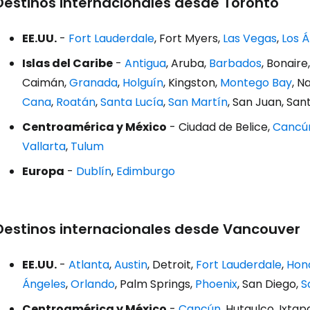
Destinos internacionales desde Toronto
EE.UU.
-
Fort Lauderdale
, Fort Myers,
Las Vegas
,
Los 
Islas del Caribe
-
Antigua
, Aruba,
Barbados
, Bonair
Caimán,
Granada
,
Holguín
, Kingston,
Montego Bay
, N
Cana
,
Roatán
,
Santa Lucía
,
San Martín
, San Juan, San
Centroamérica y México
- Ciudad de Belice,
Cancú
Vallarta
,
Tulum
Europa
-
Dublín
,
Edimburgo
Destinos internacionales desde Vancouver
EE.UU.
-
Atlanta
,
Austin
, Detroit,
Fort Lauderdale
,
Hono
Ángeles
,
Orlando
, Palm Springs,
Phoenix
, San Diego,
S
Centroamérica y México
-
Cancún
, Hutaulco, Ixta