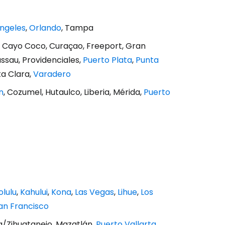
Ángeles
,
Orlando
, Tampa
e, Cayo Coco, Curaçao, Freeport, Gran
assau, Providenciales,
Puerto Plata
,
Punta
ta Clara,
Varadero
n
, Cozumel, Hutaulco, Liberia, Mérida,
Puerto
lulu
,
Kahului
,
Kona
,
Las Vegas
,
Lihue
,
Los
an Francisco
pa/Zihuatanejo, Mazatlán,
Puerto Vallarta
,