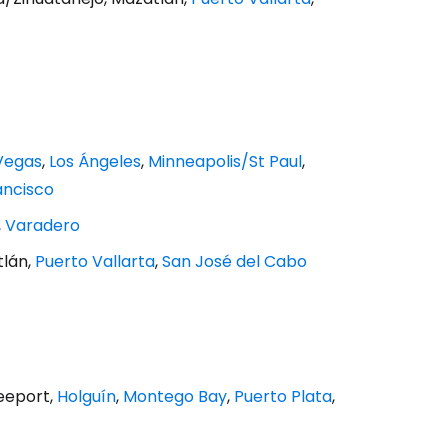
Vegas
,
Los Ángeles
,
Minneapolis/St Paul
,
ancisco
,
Varadero
tlán,
Puerto Vallarta
,
San José del Cabo
eeport,
Holguín
,
Montego Bay
,
Puerto Plata
,