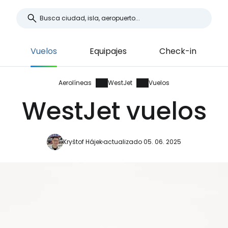
Vuelos
Equipajes
Check-in
Aerolíneas
WestJet
Vuelos
WestJet vuelos
Kryštof Hájek
actualizado 05. 06. 2025