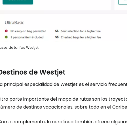
Iniciar ses
... la comunidad mundial de viajeros
ases de tarifas Westjet
Co
Destinos de Westjet
Cont
a principal especialidad de Westjet es el servicio frecuen
Otra parte importante del mapa de rutas son los trayect
Con
número de destinos vacacionales, sobre todo en el Carib
Como complemento, la aerolínea también ofrece algunas r