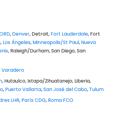
 ORD
,
Denver
, Detroit,
Fort Lauderdale
, Fort
s
,
Los Ángeles
,
Minneapolis/St Paul
,
Nueva
enix
, Raleigh/Durham, San Diego, San
,
Varadero
n
, Hutaulco, Ixtapa/Zihuatanejo, Liberia,
co
,
Puerto Vallarta
,
San José del Cabo
,
Tulum
dres LHR
,
París CDG
,
Roma FCO