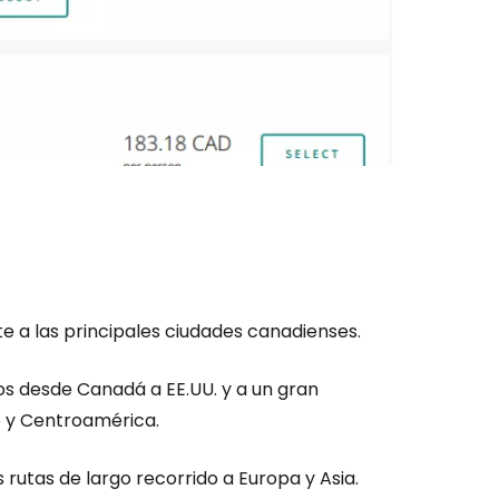
ión en Cestee
ntinuar con Google
inuar con Facebook
te a las principales ciudades canadienses.
os desde Canadá a EE.UU. y a un gran
tinuar con Email
e y Centroamérica.
utas de largo recorrido a Europa y Asia.