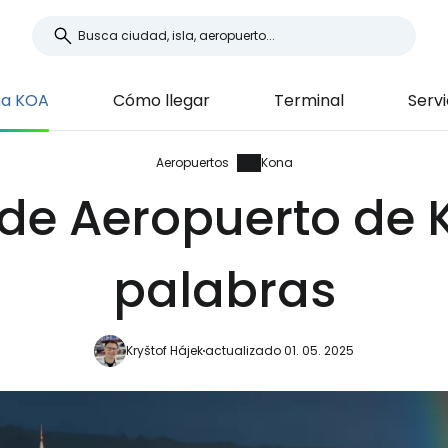
na KOA
Cómo llegar
Terminal
Servi
Aeropuertos
Kona
 de Aeropuerto de
palabras
Kryštof Hájek
actualizado 01. 05. 2025