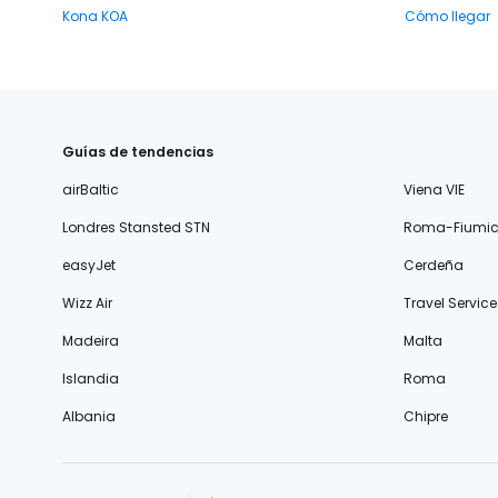
Kona KOA
Cómo llegar
Guías de tendencias
airBaltic
Viena VIE
Londres Stansted STN
Roma-Fiumic
easyJet
Cerdeña
Wizz Air
Travel Service
Madeira
Malta
Islandia
Roma
Albania
Chipre