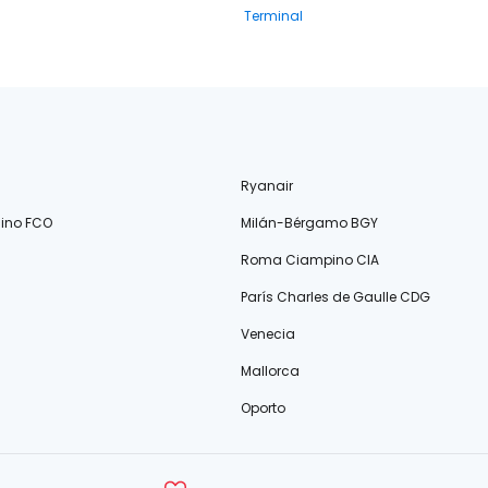
Terminal
Ryanair
ino FCO
Milán-Bérgamo BGY
Roma Ciampino CIA
París Charles de Gaulle CDG
Venecia
Mallorca
Oporto