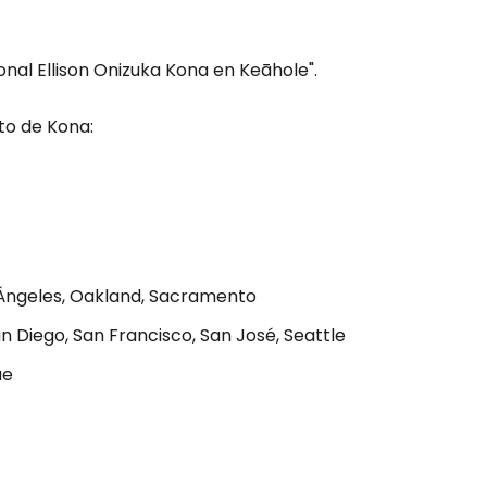
onal Ellison Onizuka Kona en Keāhole".
ión en Cestee
to de Kona:
ntinuar con Google
s Ángeles, Oakland, Sacramento
n Diego, San Francisco, San José, Seattle
inuar con Facebook
ue
tinuar con Email