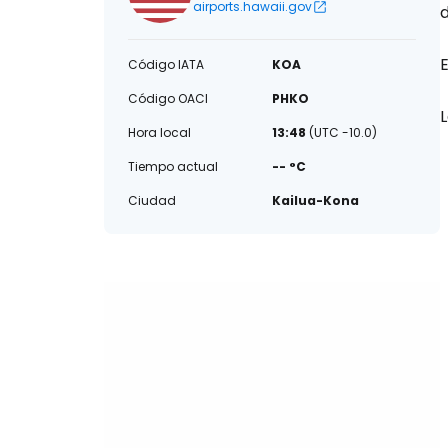
airports.hawaii.gov
E
Código IATA
KOA
Código OACI
PHKO
Hora local
13:48
(UTC -10.0)
Tiempo actual
-- °C
Ciudad
Kailua-Kona