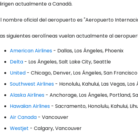
dirigen actualmente a Canadá.
l nombre oficial del aeropuerto es "Aeropuerto Internaci
Iniciar ses
Las siguientes aerolíneas vuelan actualmente al aeropuer
American Airlines
- Dallas, Los Ángeles, Phoenix
... la comunidad mundial de viajeros
Delta
- Los Ángeles, Salt Lake City, Seattle
Co
United
- Chicago, Denver, Los Ángeles, San Francisco
Southwest Airlines
- Honolulu, Kahului, Las Vegas, Lo
Alaska Airlines
- Anchorage, Los Ángeles, Portland, Sa
Cont
Hawaiian Airlines
- Sacramento, Honolulu, Kahului, Lih
Air Canada
- Vancouver
Con
Westjet
- Calgary, Vancouver